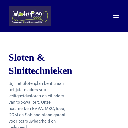
Ga
naar
inhoud
Sloten &
Sluittechnieken
Bij Het Slotenplan bent u aan
het juiste adres voor
veiligheidssloten en cilinders
van topkwaliteit. Onze
huismerken EVVA, M&C, Iseo,
DOM en Sobinco staan garant
voor betrouwbaarheid en
veiligheid.