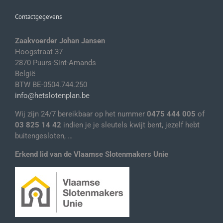
Contactgegevens
Zaakvoerder Johan Jansen
Hoogstraat 37
2870 Puurs-Sint-Amands
België
BTW BE-0504.744.250
info@hetslotenplan.be
Wij zijn 24/7 bereikbaar op het nummer
0475 444 005
of
03 825 14 42
indien je je sleutels kwijt bent, jezelf hebt
buitengesloten, …
Erkend lid van de Vlaamse Slotenmakers Unie