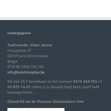
Contactgegevens
Zaakvoerder Johan Jansen
Hoogstraat 37
2870 Puurs-Sint-Amands
België
BTW BE-0504.744.250
info@hetslotenplan.be
Wij zijn 24/7 bereikbaar op het nummer
0475 444 005
of
03 825 14 42
indien je je sleutels kwijt bent, jezelf hebt
buitengesloten, …
Erkend lid van de Vlaamse Slotenmakers Unie