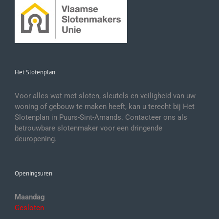
Het Slotenplan
Voor alles wat met sloten, sleutels en veiligheid van uw
woning of gebouw te maken heeft, kan u terecht bij Het
Slotenplan in Puurs-Sint-Amands. Contacteer ons als
betrouwbare slotenmaker voor een dringende
deuropening.
Openingsuren
Maandag
Gesloten